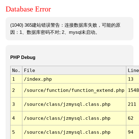
Database Error
(1040) 365建站错误警告：连接数据库失败，可能的原
因：1、数据库密码不对; 2、mysql未启动。
PHP Debug
No.
File
Line
1
/index.php
13
2
/source/function/function_extend.php
1548
3
/source/class/jzmysql.class.php
211
4
/source/class/jzmysql.class.php
62
5
/source/class/jzmysql.class.php
94