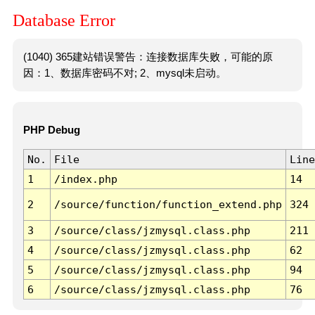
Database Error
(1040) 365建站错误警告：连接数据库失败，可能的原
因：1、数据库密码不对; 2、mysql未启动。
PHP Debug
No.
File
Line
1
/index.php
14
2
/source/function/function_extend.php
324
3
/source/class/jzmysql.class.php
211
4
/source/class/jzmysql.class.php
62
5
/source/class/jzmysql.class.php
94
6
/source/class/jzmysql.class.php
76