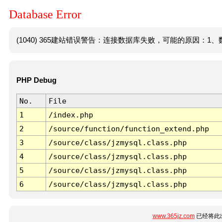
Database Error
(1040) 365建站错误警告：连接数据库失败，可能的原因：1、数
PHP Debug
No.
File
1
/index.php
2
/source/function/function_extend.php
3
/source/class/jzmysql.class.php
4
/source/class/jzmysql.class.php
5
/source/class/jzmysql.class.php
6
/source/class/jzmysql.class.php
www.365jz.com
已经将此