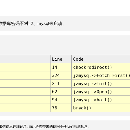
据库密码不对; 2、mysql未启动。
Line
Code
14
checkredirect()
324
jzmysql->Fetch_First(
211
jzmysql->Init()
62
jzmysql->Open()
94
jzmysql->halt()
76
break()
出错信息详细记录, 由此给您带来的访问不便我们深感歉意.