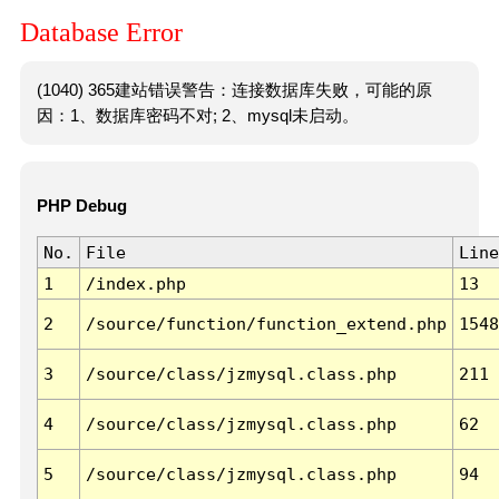
Database Error
(1040) 365建站错误警告：连接数据库失败，可能的原
因：1、数据库密码不对; 2、mysql未启动。
PHP Debug
No.
File
Line
1
/index.php
13
2
/source/function/function_extend.php
1548
3
/source/class/jzmysql.class.php
211
4
/source/class/jzmysql.class.php
62
5
/source/class/jzmysql.class.php
94