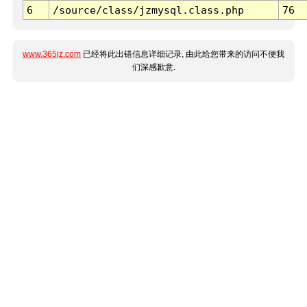
6
/source/class/jzmysql.class.php
76
www.365jz.com
已经将此出错信息详细记录, 由此给您带来的访问不便我
们深感歉意.